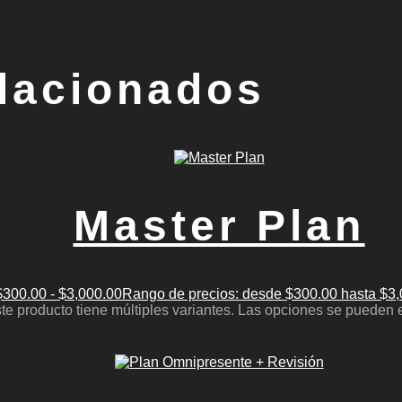
lacionados
Master Plan
$
300.00
-
$
3,000.00
Rango de precios: desde $300.00 hasta $3
te producto tiene múltiples variantes. Las opciones se pueden 