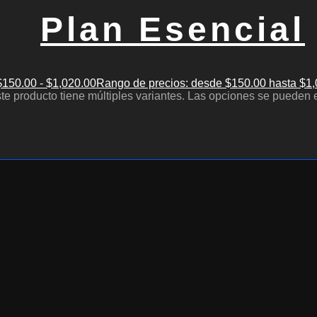
Plan Esencial
$
150.00
-
$
1,020.00
Rango de precios: desde $150.00 hasta $1
te producto tiene múltiples variantes. Las opciones se pueden 